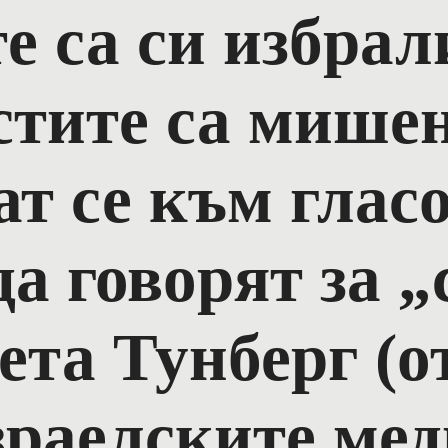
е са си избрал
стите са мишен
т се към гласо
да говорят за 
ета Тунберг (о
зраелските мед