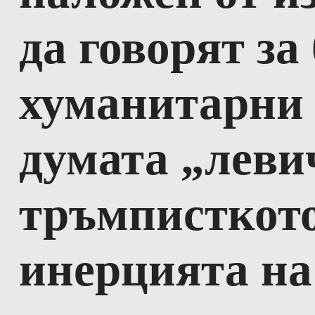
да говорят за
хуманитарни
думата „леви
тръмписткот
инерцията на