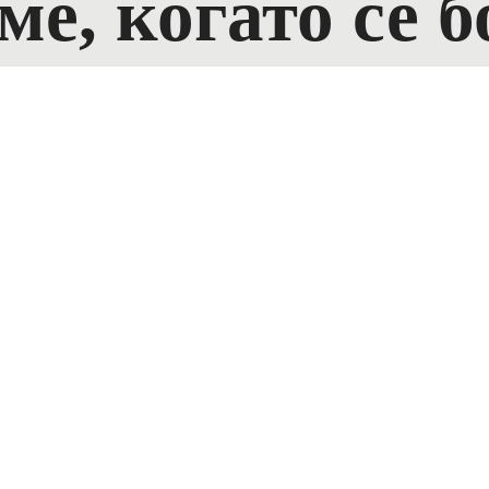
е, когато се б
а, сякаш нова
 невидима.
с думи“ може да 
дало, необходимо