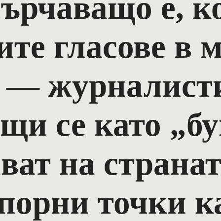
сърчаващо е, к
ите гласове в 
 — журналист
щи се като „б
ват на странат
порни точки к