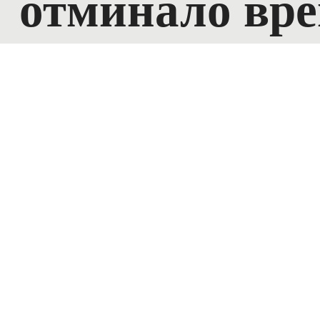
отминало врем
тоталитаризм
света остава
„Газа отвръща 
моралното огле