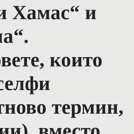
и Хамас“ и
а“.
вете, които
„селфи
тново термин,
ии), вместо