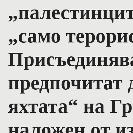
„палестинцит
„само терори
Присъединява
предпочитат 
яхтата“ на Гр
наложен от и