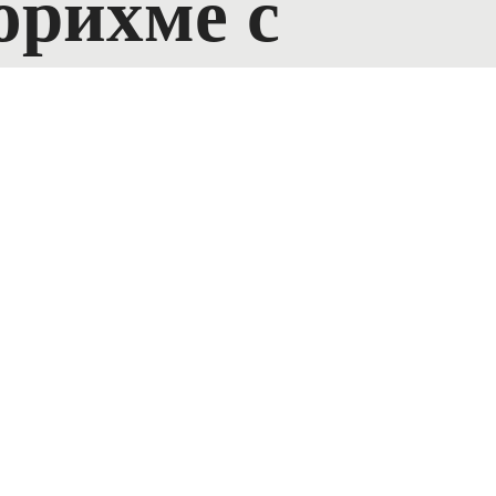
орихме с
та рамка на
се окаже
 на тази част