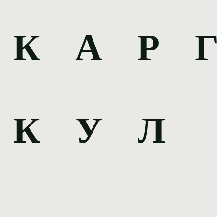
К А Р 
К У Л