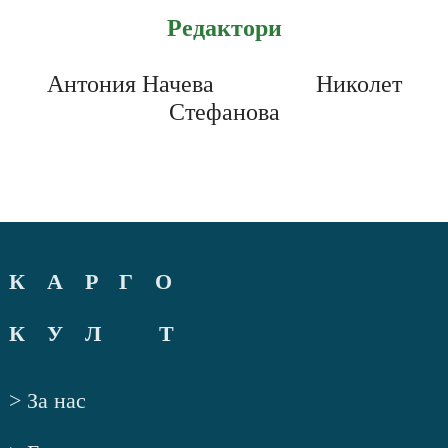
Редактори
Антония Начева
Николет
Стефанова
К А Р Г О
К У Л Т
> За нас