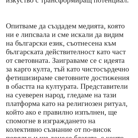
Опитваме да създадем медията, която
ни е липсвала и сме искали да видим
на български език, съотнесена към
българската действителност като част
от световната. Заиграваме се с идеята
за карго култа, тъй като чистосърдечно
фетишизираме световните достижения
в обастта на културата. Представители
на суеверен народ, гледаме на тази
платформа като на религиозен ритуал,
който ако е правилно изпълнен, ще
спомогне в изграждането на
колективно съзнание от по-висок
порядък и ще донесе благата, с които