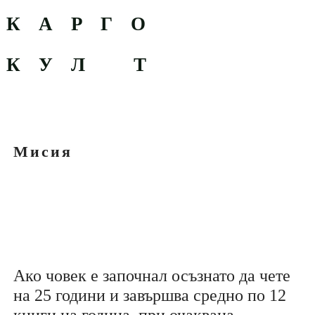
К А Р Г О
К У Л Т
Мисия
Ако човек е започнал осъзнато да чете
на 25 години и завършва средно по 12
книги на година, при очаквана